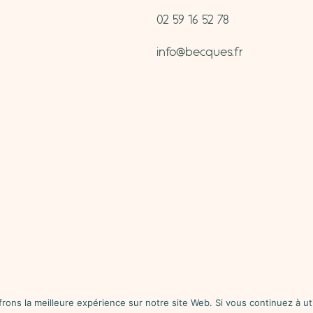
02 59 16 52 78
info@becques.fr
interdite aux mineurs – L’abus d’alcool est dangereux pour la s
rons la meilleure expérience sur notre site Web. Si vous continuez à uti